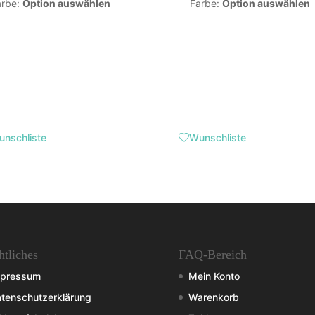
arbe
:
Option auswählen
Farbe
:
Option auswählen
nschliste
Wunschliste
htliches
FAQ-Bereich
mpressum
Mein Konto
tenschutzerklärung
Warenkorb