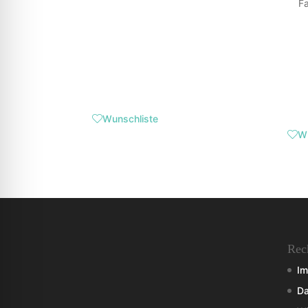
F
Wunschliste
Wu
Rec
I
Da