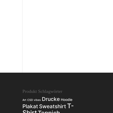
Produkt Schlagwörter
Drucke
Hoodie
Art
CSD vibes
T-
Plakat
Sweatshirt
Shirt
Teppich