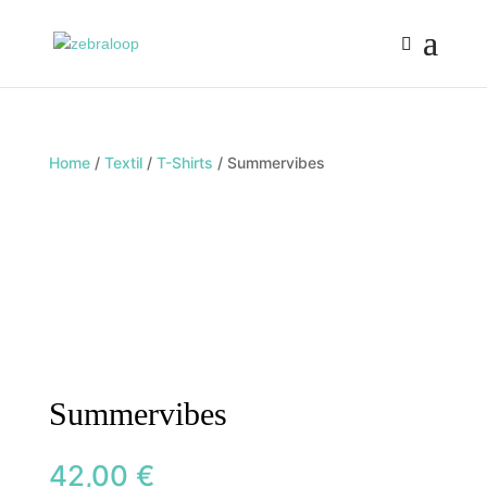
Home
/
Textil
/
T-Shirts
/ Summervibes
Summervibes
42,00
€