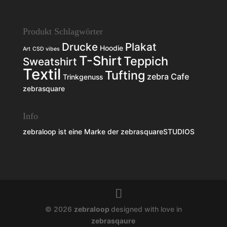
Produkt Schlagwörter
Drucke
Plakat
Hoodie
Art
CSD vibes
T-Shirt
Teppich
Sweatshirt
Textil
Tufting
zebra Cafe
Trinkgenuss
zebrasquare
Info
zebraloop ist eine Marke der
zebrasquareSTUDIOS
© 2026
zebraloop
designed with love in
zebrasqaure