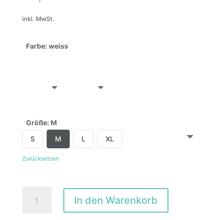
inkl. MwSt.
Farbe
:
weiss
Größe
:
M
S
M
L
XL
Zurücksetzen
Summervibes
In den Warenkorb
Menge