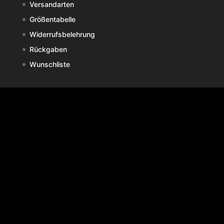
Versandarten
Größentabelle
Widerrufsbelehrung
Rückgaben
Wunschliste
Produkt Schlagwörter
Drucke
Plakat
Hoodie
Art
CSD vibes
T-Shirt
Teppich
Sweatshirt
Textil
Tufting
zebra Cafe
Trinkgenuss
zebrasquare
Info
zebraloop ist eine Marke der
zebrasquareSTUDIOS