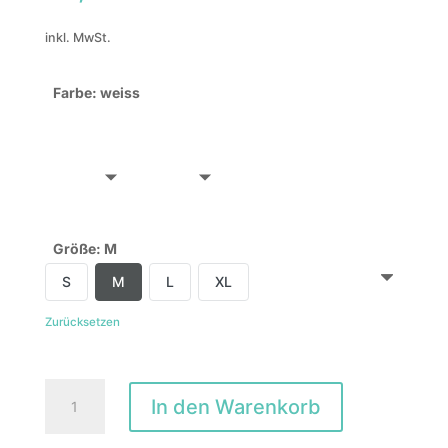
inkl. MwSt.
Farbe
:
weiss
Größe
:
M
S
M
L
XL
Zurücksetzen
zebrasquare
In den Warenkorb
cafe
Menge