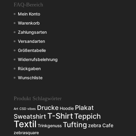
FAQ-Bereich
Mein Konto
Warenkorb
Zahlungsarten
Versandarten
Größentabelle
Widerrufsbelehrung
Rückgaben
Wunschliste
Produkt Schlagwörter
Drucke
Plakat
Hoodie
Art
CSD vibes
T-Shirt
Teppich
Sweatshirt
Textil
Tufting
zebra Cafe
Trinkgenuss
zebrasquare